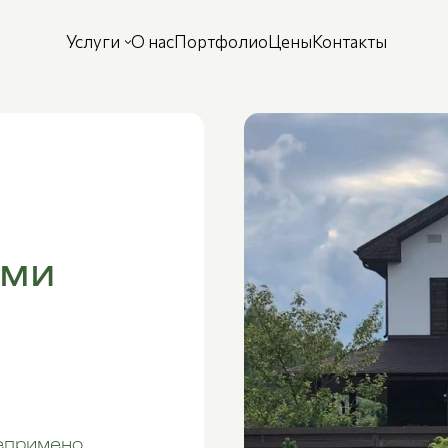
Услуги
О нас
Портфолио
Цены
Контакты
ами
епримено