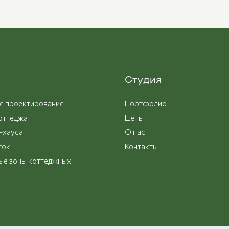
Студия
 проектирование
Портфолио
коттеджа
Цены
-хауса
О нас
ток
Контакты
е зоны коттеджных